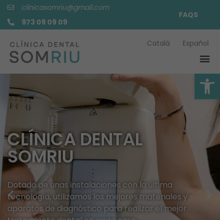
contenido
clinicasomriu@gmail.com
FAQS
973 09 09 09
Català
Español
Abrir
CLÍNICA DENTAL
SOMRIU
Dotado de unas instalaciones con la última
tecnología, utilizamos los mejores materiales y
aparatos de diagnóstico para realizar el mejor