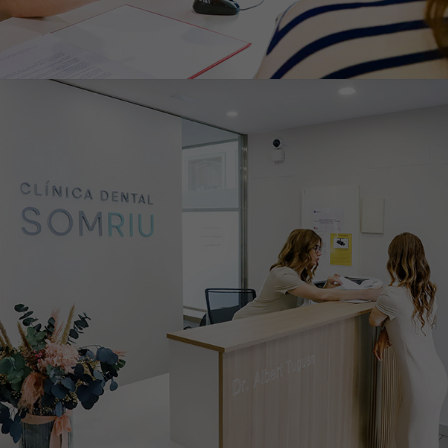
Estadísticas
Perquè
puguem
millorar la
funcionalitat
i estructura
del web,
basant-se
com s'usa la
web.
Experiencia
Para que
nuestra web
funcione lo
mejor posible
durante tu visita.