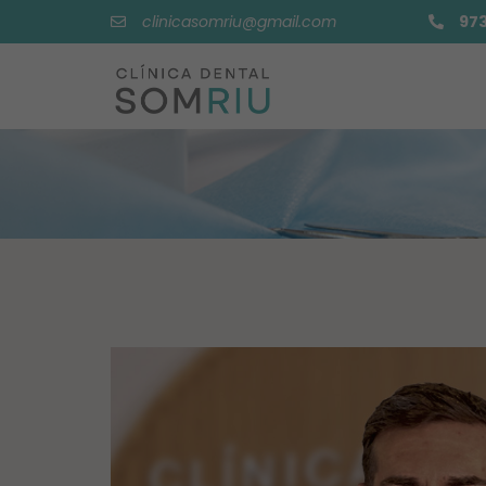
contingut
clinicasomriu@gmail.com
973