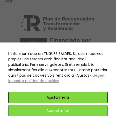
FAQS
del web.
Màrqueting
A l'compartir
els teus
interessos i
comportament
mentre visites
L'informem que en TUGUES SALDES, SL, usem cookies
el nostre lloc,
pròpies i de tercers amb finalitat analítica i
augmentes la
publicitària. Fem servir galetes. Si et sembla bé,
possibilitat de
simplement fes clic a «Acceptar tot». També pots triar
veure
quin tipus de cookies vols fent clic a «Ajustos».
Llegeix
contingut i
la nostra política de cookies
ofertes
personalitzats.
Ajustaments
© 2026 Tugues Saldes, SL | Design by
Dgallery
Acceptar tot