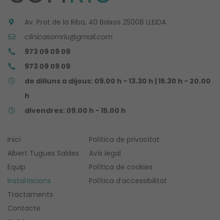
puguem
millorar la
Av. Prat de la Riba, 40 Baixos 25008 LLEIDA
funcionalitat i
clinicasomriu@gmail.com
estructura del
973 09 09 09
web, basant-
se com s'usa
973 09 09 09
la web.
de dilluns a dijous: 09.00 h - 13.30 h | 15.30 h - 20.00
h
Experiència
divendres: 09.00 h - 15.00 h
Perquè la
nostra web
funcioni el millor
Inici
Política de privacitat
possible durant
Albert Tugues Saldes
Avís legal
la teva visita. Si
Equip
Política de cookies
rebutja
aquestes
Instal·lacions
Política d’accessibilitat
galetes,
Tractaments
algunes
Contacte
funcionalitats
desapareixeran