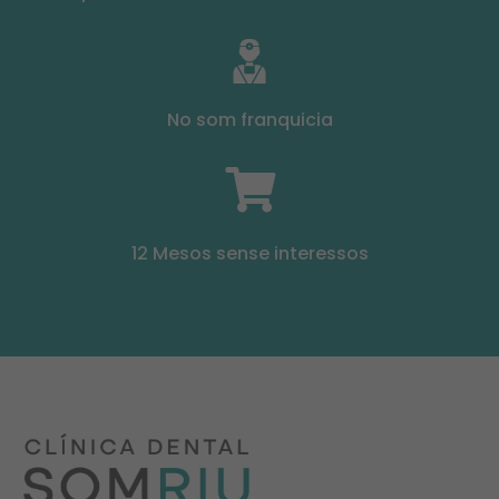
No som franquicia
Necessàries
Aquestes
galetes no
12 Mesos sense interessos
són
opcionals.
Són
necessàries
perquè
funcioni la
web.
Estadístiques
Perquè